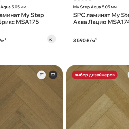
★
★
★
★
★
★
 Aqua 5.05 мм
My Step Aqua 5.05 мм
аминат My Step
SPC ламинат My St
Брикс MSA175
Аква Лацио MSA17
/м²
3 590 ₽/м²
выбор дизайнеров