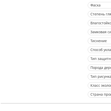
Фаска
Степень гл
Влагостойк
Замковая с
Тиснение
Способ укл
Тип защитн
Порода дер
Тип рисунк
Класс экол
Страна про