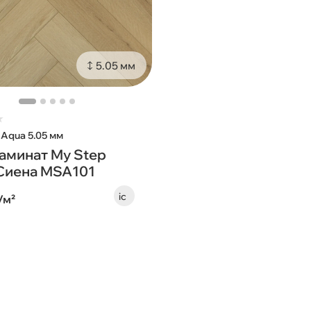
5.05 мм
★
 Aqua 5.05 мм
аминат My Step
Сиена MSA101
/м²