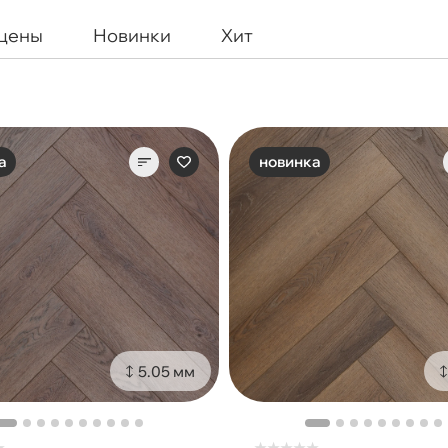
 цены
Новинки
Хит
а
новинка
5.05 мм