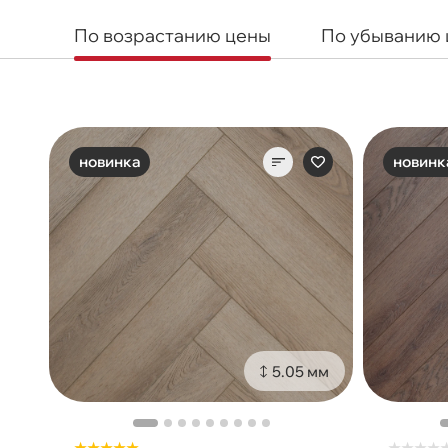
По возрастанию цены
По убыванию
новинка
новинк
5.05 мм