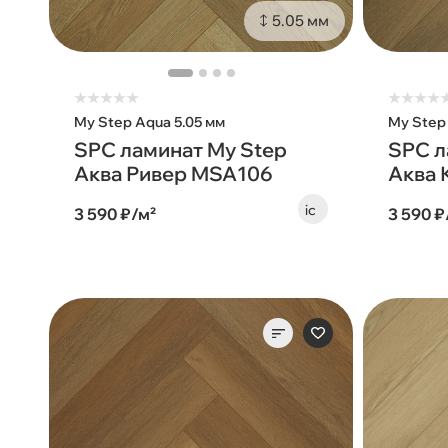
5.05 мм
★
★
★
★
★
★
★
★
★
My Step Aqua 5.05 мм
My Step
SPC ламинат My Step
SPC л
Аква Ривер MSA106
Аква 
3 590 ₽/м²
3 590 ₽