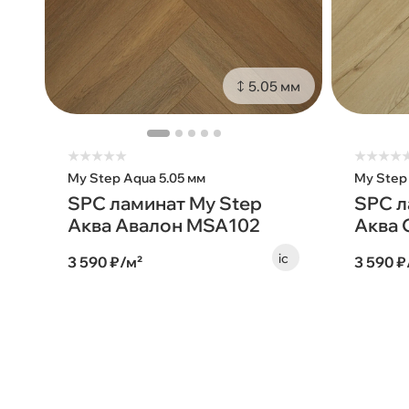
5.05 мм
★
★
★
★
★
★
★
★
★
My Step Aqua 5.05 мм
My Step
SPC ламинат My Step
SPC л
Аква Авалон MSA102
Аква 
3 590 ₽/м²
3 590 ₽