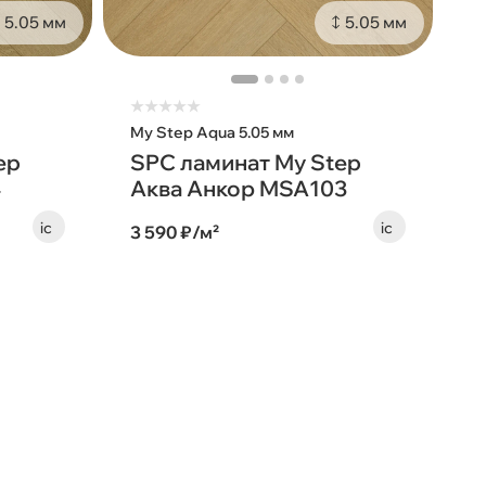
5.05 мм
5.05 мм
★
★
★
★
★
My Step Aqua 5.05 мм
ep
SPC ламинат My Step
4
Аква Анкор MSA103
3 590 ₽/м²