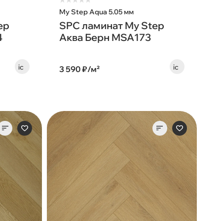
★
★
★
★
★
My Step Aqua 5.05 мм
ep
SPC ламинат My Step
4
Аква Берн MSA173
3 590 ₽/м²