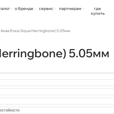
талог
о бренде
сервис
партнерам
где
купить
Аква Елка (Aqua Herringbone) 5.05мм
Herringbone) 5.05мм
состойкости