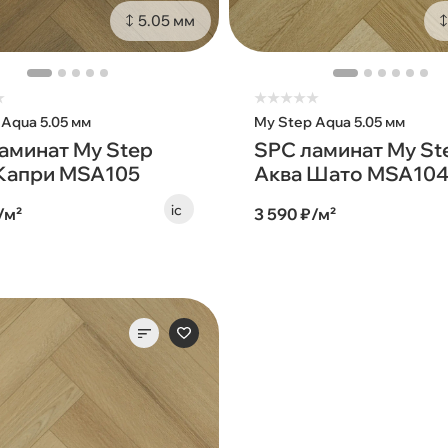
5.05 мм
★
★
★
★
★
★
 Aqua 5.05 мм
My Step Aqua 5.05 мм
аминат My Step
SPC ламинат My St
Капри MSA105
Аква Шато MSA10
/м²
3 590 ₽/м²