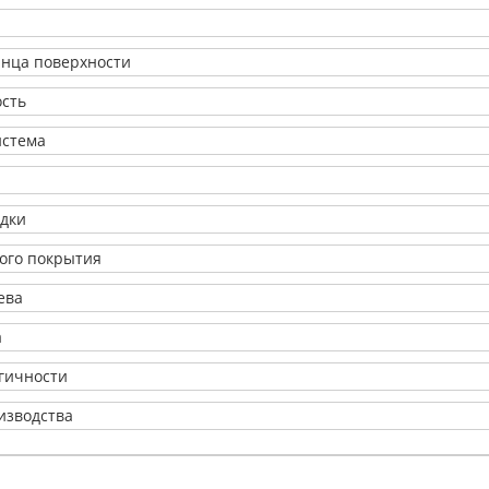
янца поверхности
ость
истема
адки
ого покрытия
ева
а
огичности
изводства