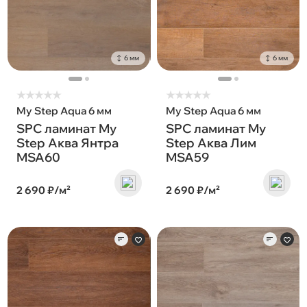
6 мм
6 мм
★
★
★
★
★
★
★
★
★
★
My Step Aqua 6 мм
My Step Aqua 6 мм
SPC ламинат My
SPC ламинат My
Step Аква Янтра
Step Аква Лим
MSA60
MSA59
2 690 ₽/м²
2 690 ₽/м²