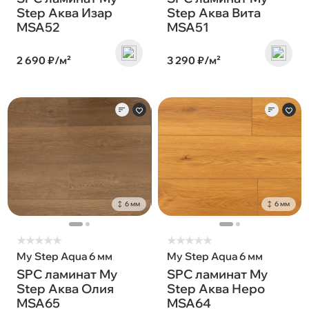
Step Аква Изар
Step Аква Вита
MSA52
MSA51
2 690 ₽/м²
3 290 ₽/м²
6 мм
6 мм
★
★
★
★
★
★
★
★
★
★
My Step Aqua 6 мм
My Step Aqua 6 мм
SPC ламинат My
SPC ламинат My
Step Аква Олия
Step Аква Неро
MSA65
MSA64