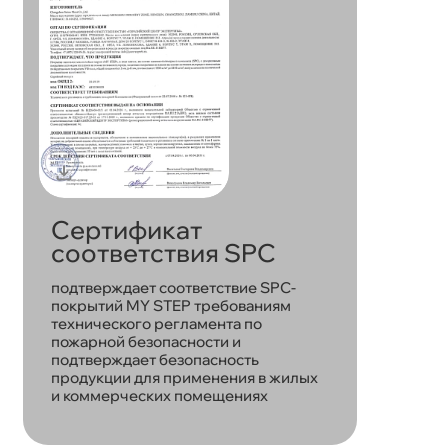
Сертификат
соответствия SPC
подтверждает соответствие SPC-
покрытий MY STEP требованиям
технического регламента по
пожарной безопасности и
подтверждает безопасность
продукции для применения в жилых
и коммерческих помещениях