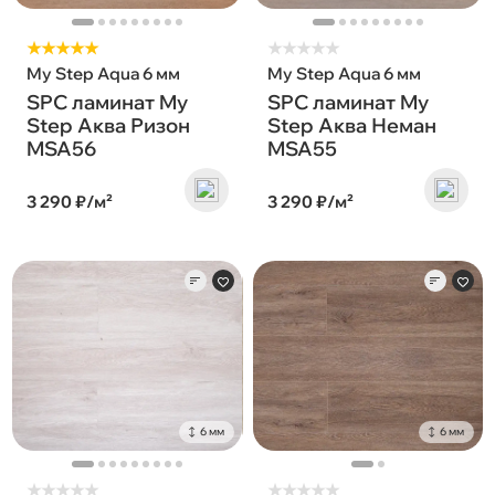
★★★★★
★
★
★
★
★
My Step Aqua 6 мм
My Step Aqua 6 мм
SPC ламинат My
SPC ламинат My
Step Аква Ризон
Step Аква Неман
MSA56
MSA55
3 290 ₽/м²
3 290 ₽/м²
6 мм
6 мм
★
★
★
★
★
★
★
★
★
★