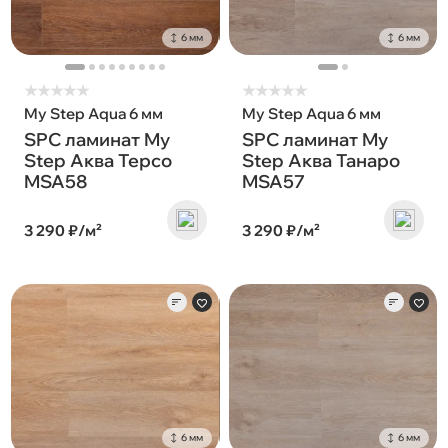
6 мм
6 мм
★
★
★
★
★
★
★
★
★
★
My Step Aqua 6 мм
My Step Aqua 6 мм
SPC ламинат My
SPC ламинат My
Step Аква Терсо
Step Аква Танаро
MSA58
MSA57
3 290 ₽/м²
3 290 ₽/м²
6 мм
6 мм