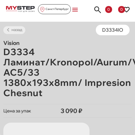
0
0
Санкт-Петербург
D3334IO
назад
Vision
D3334
Ламинат/Kronopol/Aurum/V
AC5/33
1380х193х8mm/ Impresion
Chesnut
3 090 ₽
Цена за упак