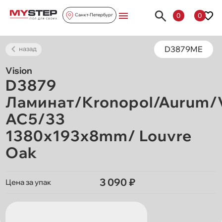
0
0
Санкт-Петербург
D3879ME
назад
Vision
D3879
Ламинат/Kronopol/Aurum/V
AC5/33
1380х193х8mm/ Louvre
Oak
3 090 ₽
Цена за упак