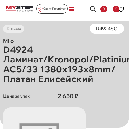
0
0
Санкт-Петербург
D4924SO
назад
Milo
D4924
Ламинат/Kronopol/Platiniu
AC5/33 1380х193х8mm/
Платан Елисейский
2 650 ₽
Цена за упак