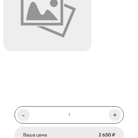
-
+
Ваша цена
2 650 ₽