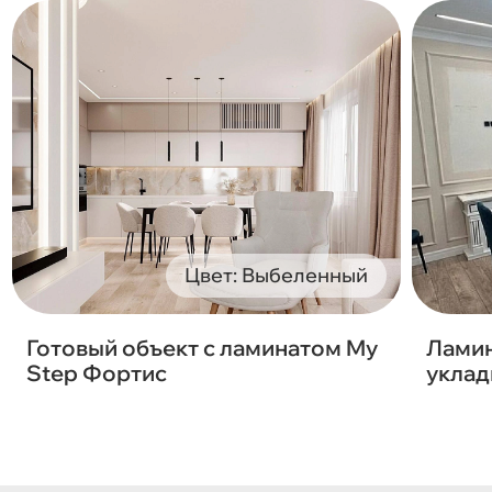
Цвет: Выбеленный
Готовый объект с ламинатом My
Ламин
Step Фортис
уклад