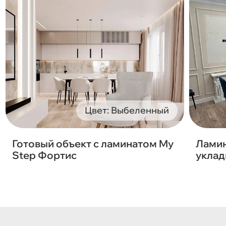
Цвет: Выбеленный
Готовый объект с ламинатом My
Ламин
Step Фортис
уклад