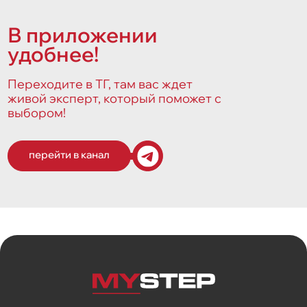
В приложении
удобнее!
Переходите в ТГ, там вас ждет
живой эксперт, который поможет с
выбором!
перейти в канал